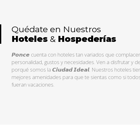
Quédate en Nuestros
Hoteles
&
Hospederías
𝙋𝙤𝙣𝙘𝙚 cuenta con hoteles tan variados que complace
personalidad, gustos y necesidades. Ven a disfrutar y d
porqué somos la 𝘾𝙞𝙪𝙙𝙖𝙙 𝙄𝙙𝙚𝙖𝙡. Nuestros hoteles tie
mejores amenidades para que te sientas como si todos 
fueran vacaciones.