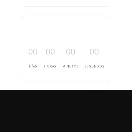
00
00
00
00
DÍAS
HORAS
MINUTOS
SEGUNDOS