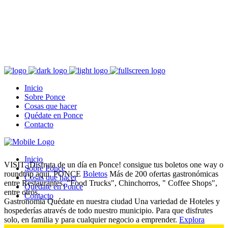
Fundada en el 1692
Ponce, localizado al sur de Puerto Rico, es conocido como la “Perla
del Sur”, “Ciudad Señorial”, “Ciudad de los Leones”, “Ciudad de la
Quenepa” y “Ciudad Ideal”.
Inicio
Sobre Ponce
Cosas que hacer
Quédate en Ponce
Contacto
Inicio
VISIT
¡Disfruta de un día en Ponce! consigue tus boletos one way o
Sobre Ponce
roundtrip aquí.
PONCE
Boletos
Más de 200 ofertas gastronómicas
Cosas que hacer
entre Restaurantes, "Food Trucks", Chinchorros, " Coffee Shops",
Quédate en Ponce
entre otros.
Contacto
Gastronomía
Quédate
en nuestra ciudad
Una variedad de Hoteles y
hospederías através de todo nuestro municipio. Para que disfrutes
solo, en familia y para cualquier negocio a emprender.
Explora