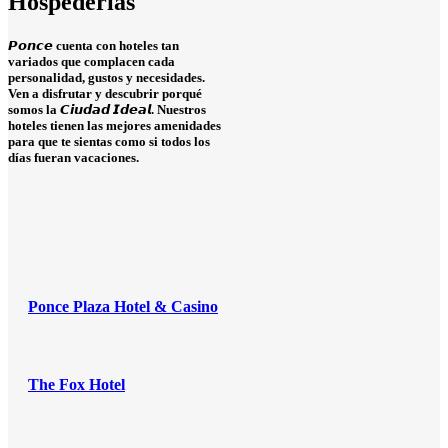
Hospederías
𝙋𝙤𝙣𝙘𝙚 cuenta con hoteles tan
variados que complacen cada
personalidad, gustos y necesidades.
Ven a disfrutar y descubrir porqué
somos la 𝘾𝙞𝙪𝙙𝙖𝙙 𝙄𝙙𝙚𝙖𝙡. Nuestros
hoteles tienen las mejores amenidades
para que te sientas como si todos los
días fueran vacaciones.
Ponce Plaza Hotel & Casino
The Fox Hotel