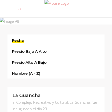
Tours Search
Fecha
Precio Bajo A Alto
Precio Alto A Bajo
Nombre (a - Z)
La Guancha
El Complejo Recreativo y Cultural, La Guancha, fue
inaugurado el día 23…